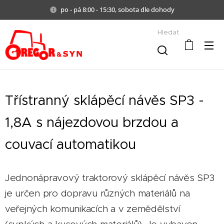
po - pá 8:00 - 15:30, sobota dle dohody
Hledat
Třístranný sklápěcí návěs SP3 -
1,8A s nájezdovou brzdou a
couvací automatikou
Jednonápravový traktorový sklápěcí návěs SP3
je určen pro dopravu různých materiálů na
veřejných komunikacích a v zemědělství