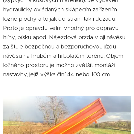
(sypkých a kusových materiálů). Je vybaven
hydraulicky ovládaných sklápěcím zařízením
ložné plochy a to jak do stran, tak i dozadu.
Proto je opravdu velmi vhodný pro dopravu
hlíny, písku apod. Nájezdová brzda v oji návěsu
zajišťuje bezpečnou a bezporuchovou jízdu
návěsu na hrubém a hrbolatém terénu. Objem
ložného prostoru je možno zvětšit montáží
nástavby, jejíž výška činí 44 nebo 100 cm.