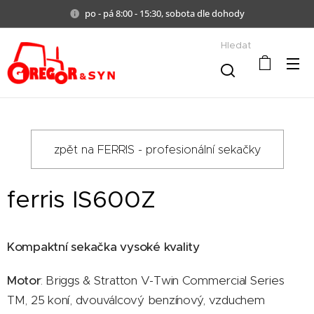
po - pá 8:00 - 15:30, sobota dle dohody
Hledat
zpět na FERRIS - profesionální sekačky
ferris IS600Z
Kompaktní sekačka vysoké kvality
Motor
: Briggs & Stratton V-Twin Commercial Series
TM, 25 koní, dvouválcový benzínový, vzduchem