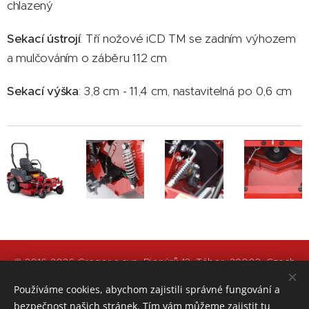
chlazený
Sekací ústrojí
: Tří nožové iCD TM se zadním výhozem
a mulčováním o záběru 112 cm
Sekací výška
: 3,8 cm - 11,4 cm, nastavitelná po 0,6 cm
© 2016-2026 Gregor a syn, Pionýrů 12, Tábor, 39002, Czech
Republic
Používáme cookies, abychom zajistili správné fungování a
bezpečnost našich stránek. Tím vám můžeme zajistit tu