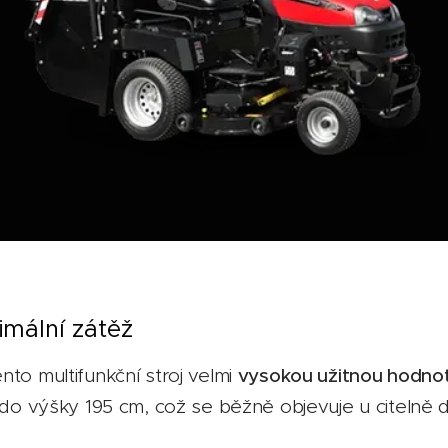
mální zátěž
nto multifunkční stroj velmi
vysokou užitnou hodno
výšky 195 cm, což se běžně objevuje u citelně dr