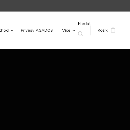
Hledat
bchod
Přívěsy AGADOS
Více
Košík