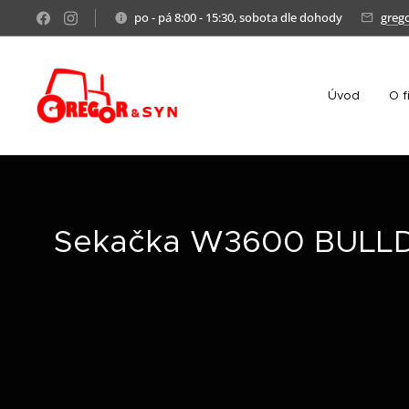
po - pá 8:00 - 15:30, sobota dle dohody
greg
Úvod
O f
Sekačka W3600 BULL