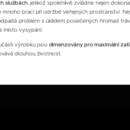
ch službách
, jelikož spolehlivě zvládne nejen dokona
o mnoho prací při údržbě veřejných prostranství. N
m odpadá problém s úklidem posečených hromad tr
a místo vysypání.
učásti výrobku jsou
dimenzovány pro maximální zatí
ovává dlouhou životnost.