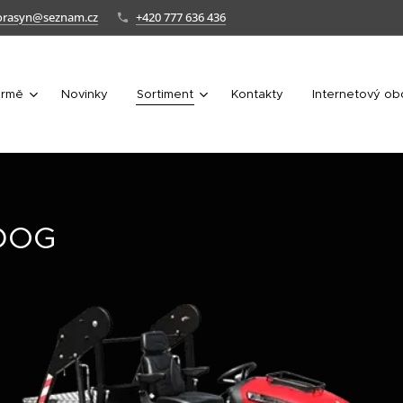
orasyn@seznam.cz
+420 777 636 436
irmě
Novinky
Sortiment
Kontakty
Internetový o
DOG