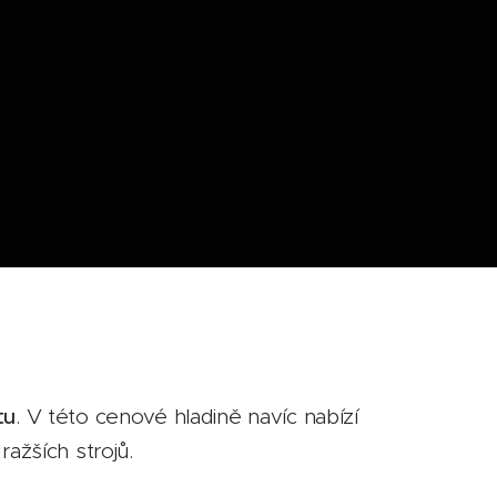
tu
. V této cenové hladině navíc nabízí
ažších strojů.