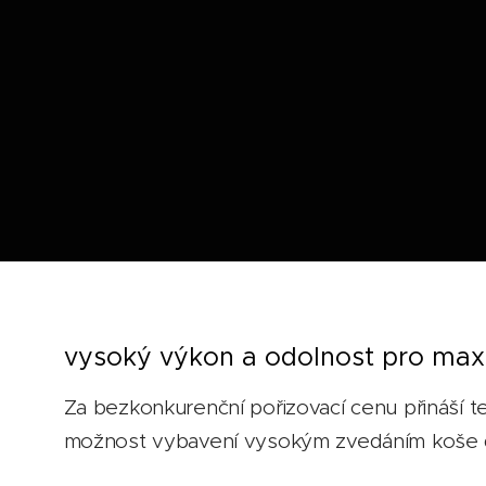
vysoký výkon a odolnost pro maxi
Za bezkonkurenční pořizovací cenu přináší te
možnost vybavení vysokým zvedáním koše do 