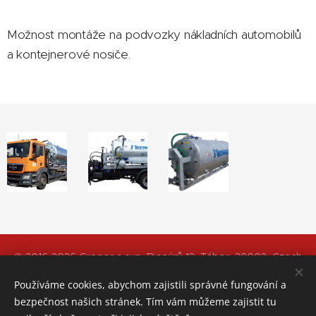
Možnost montáže na podvozky nákladních automobilů
a kontejnerové nosiče.
© 2016-2026 Gregor a syn, Pionýrů 12, Tábor, 39002, Czech
Republic
Používáme cookies, abychom zajistili správné fungování a
bezpečnost našich stránek. Tím vám můžeme zajistit tu
Obchodní podmínky
|
Reklamace zboží
|
Ochrana osobních