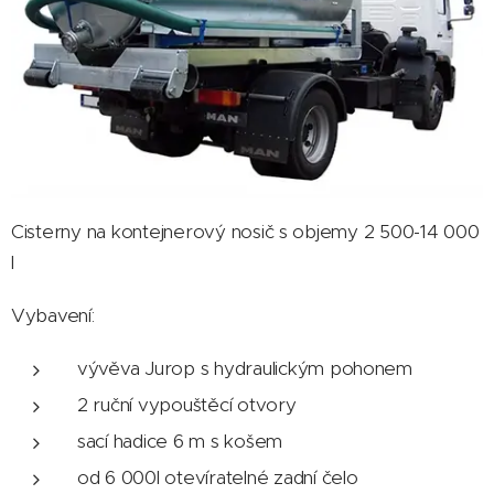
Cisterny na kontejnerový nosič s objemy 2 500-14 000
l
Vybavení:
vývěva Jurop s hydraulickým pohonem
2 ruční vypouštěcí otvory
sací hadice 6 m s košem
od 6 000l otevíratelné zadní čelo