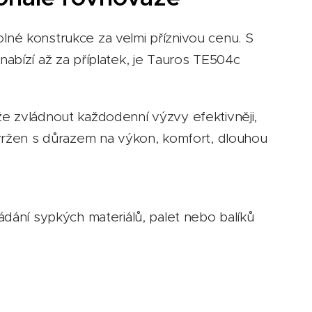
olné konstrukce za velmi příznivou cenu. S
bízí až za příplatek, je Tauros TE504c
e zvládnout každodenní výzvy efektivněji,
navržen s důrazem na výkon, komfort, dlouhou
ládání sypkých materiálů, palet nebo balíků