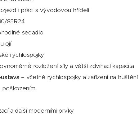
ozjezd i práci s vývodovou hřídelí
80/85R24
ohodlné sedadlo
u ojí
ké rychlospojky
rovnoměrné rozložení síly a větší zdvihací kapacita
oustava
– včetně rychlospojky a zařízení na huštěn
a poškozením
zací a další moderními prvky