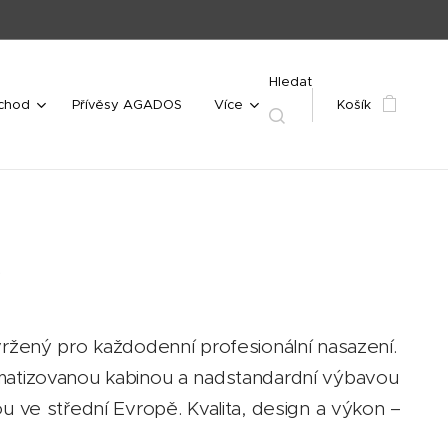
Hledat
bchod
Přívěsy AGADOS
Více
Košík
c
vržený pro každodenní profesionální nasazení.
matizovanou kabinou a nadstandardní výbavou
u ve střední Evropě. Kvalita, design a výkon –