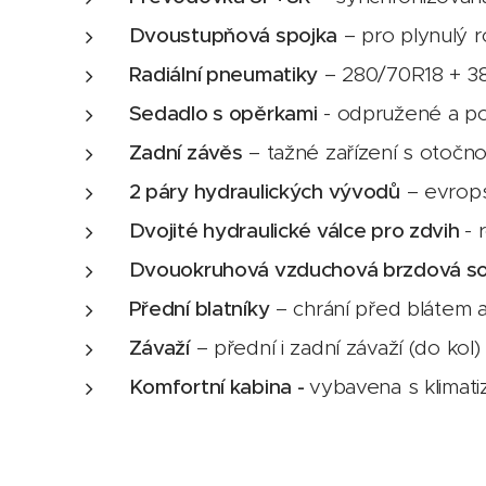
Dvoustupňová spojka
– pro plynulý r
Radiální pneumatiky
– 280/70R18 + 3
Sedadlo s opěrkami
- odpružené a p
Zadní závěs
– tažné zařízení s otočno
2 páry hydraulických vývodů
– evrops
Dvojité hydraulické válce pro zdvih
- 
Dvouokruhová vzduchová brzdová s
Přední blatníky
– chrání před blátem 
Závaží
– přední i zadní závaží (do kol)
Komfortní kabina -
vybavena s klimati