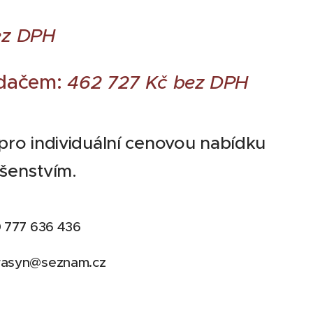
ez DPH
adačem:
462 727
Kč bez DPH
pro individuální cenovou nabídku
šenstvím.
0 777 636 436
orasyn@seznam.cz