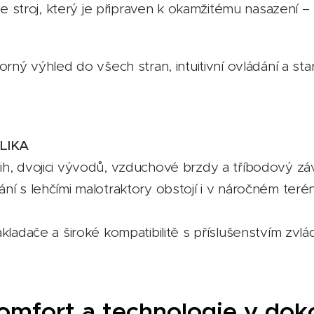
áte stroj, který je připraven k okamžitému nasazení
borný výhled do všech stran, intuitivní ovládání a s
LIKA
ih, dvojici vývodů, vzduchové brzdy a tříbodový zá
ání s lehčími malotraktory obstojí i v náročném ter
akladače a široké kompatibilitě s příslušenstvím zvl
komfort a technologie v do