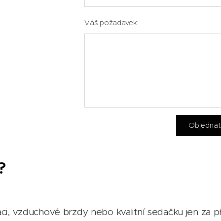
Váš požadavek:
Objedna
?
aci, vzduchové brzdy nebo kvalitní sedačku jen za p