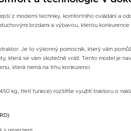
lepší z moderní techniky, komfortního ovládání a od
zduchovými brzdami a výbavou, kterou konkurence na
otraktor. Je to výkonný pomocník, který vám pomůž
vality, která se vám skutečně vrátí. Tento model je 
cenu, která nemá na trhu konkurenci.
0 kg, třetí funkce) rozšíříte využití traktoru o nak
ARD)
á s reverzem