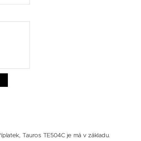
t
říplatek, Tauros TE504C je má v základu.