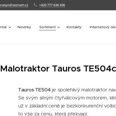
orasyn@seznam.cz
+420 777 636 436
irmě
Novinky
Sortiment
Kontakty
Internetový o
Malotraktor Tauros TE504
Tauros TE504
je spolehlivý malotraktor na
Se svým silným čtyřválcovým motorem, kli
už v základní ceně je bezkonkurenční volbo
to vše za cenu, která překvapí.