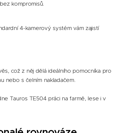
 – bez kompromisů.
tandardní 4-kamerový systém vám zajistí
věs, což z něj dělá ideálního pomocníka pro
énu nebo s čelním nakladačem.
ádne Tauros TE504 práci na farmě, lese i v
konalé rovnováze