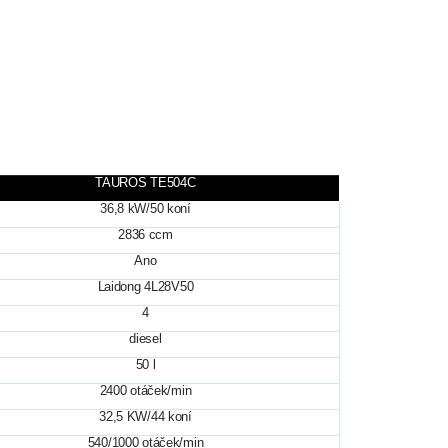
TAUROS TE504C
36,8 kW/50 koní
2836 ccm
Ano
Laidong 4L28V50
4
diesel
50 l
2400 otáček/min
32,5 KW/44 koní
540/1000 otáček/min