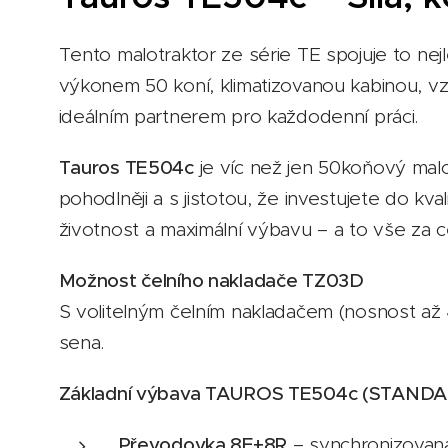
Tento malotraktor ze série TE spojuje to nej
výkonem 50 koní, klimatizovanou kabinou, v
ideálním partnerem pro každodenní práci.
Tauros TE504c
je víc než jen 50koňový mal
pohodlněji a s jistotou, že investujete do k
životnost a maximální výbavu – a to vše za 
Možnost čelního nakladače TZ03D
S volitelným čelním nakladačem (nosnost až 45
sena.
Základní výbava TAUROS TE504c (STAND
Převodovka 8F+8R
– synchronizovan