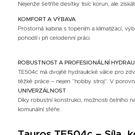
Nejenže šetříte desítky tisíc korun, ale získ
KOMFORT A VÝBAVA
Prostorná kabina s topením a klimatizací, vý
pohodlí i při celodenní práci.
ROBUSTNOST A PROFESIONÁLNÍ HYDRAU
TE504c má dvojité hydraulické válce pro zdv
těžké práce – nejen "hobby stroj". V porovn
UNIVERZÁLNOST
Díky robustní konstrukci, možnosti čelního n
komunální sféře.
Tauros TE504c – Síla, 