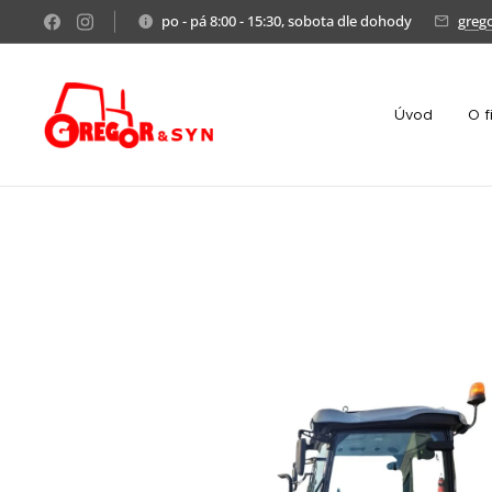
po - pá 8:00 - 15:30, sobota dle dohody
greg
Úvod
O f