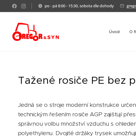
po - pá 8:00 - 15:30, sobota dle dohody
greg
Úvod
O f
Tažené rosiče PE bez p
Jedná se o stroje moderní konstrukce určené
technickým řešením rosiče AGP zajišťují přes
správnou volbu množství vzduchu s ohledem n
polyethylenu. Dvojité držáky trysek umožňuj