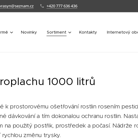
orasyn@seznam.cz
+420 777 636 436
irmě
Novinky
Sortiment
Kontakty
Internetový o
roplachu 1000 litrů
 k prostorovému ošetřování rostlin rosením pestici
né dávkování a tím dokonalou ochranu rostlin. Nasta
a použitý postřik, prostředek a počasí. Nádrže ros
í rychlou změnu trysky.