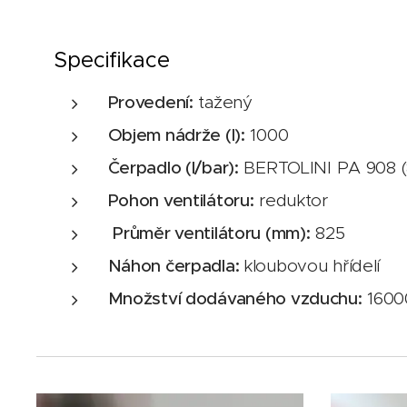
Specifikace
Provedení:
tažený
Objem nádrže (l):
1000
Čerpadlo (l/bar):
BERTOLINI PA 908 (8
Pohon ventilátoru:
reduktor
Průměr ventilátoru (mm):
825
Náhon čerpadla:
kloubovou hřídelí
Množství dodávaného vzduchu:
1600