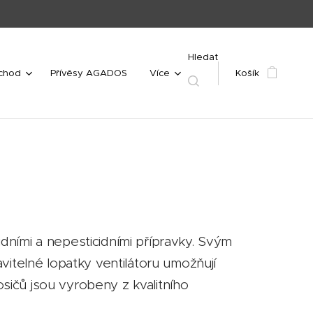
Hledat
bchod
Přívěsy AGADOS
Více
Košík
dními a nepesticidními přípravky. Svým
vitelné lopatky ventilátoru umožňují
ičů jsou vyrobeny z kvalitního