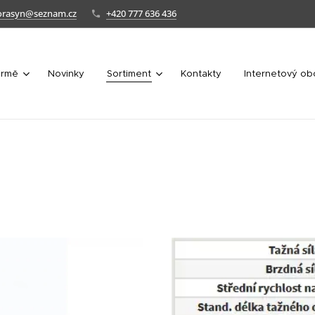
orasyn@seznam.cz
+420 777 636 436
irmě
Novinky
Sortiment
Kontakty
Internetový o