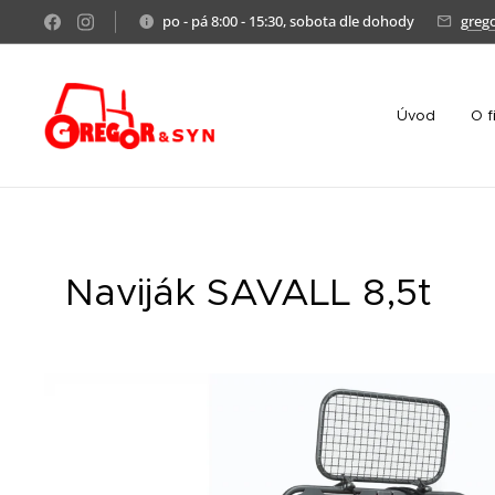
po - pá 8:00 - 15:30, sobota dle dohody
greg
Úvod
O f
Naviják SAVALL 8,5t