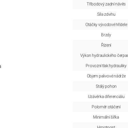
Tříbodový zadní návěs
Síla zdvihu
Otáčky vývodové hřídele
Brzdy
Řízení
Výkon hydraulického čerpa
a
Provozní tlak hydrauliky
Objem palivové nádrže
Stálý pohon
Uzávěrka diferenciálu
Poloměr otáčení
Minimální šířka
Hmotnost