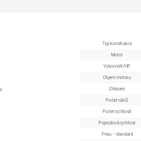
Typ konstrukce
Motor
Výkon kW/HP
Objem motoru
u
Chlazení
Počet válců
Počet rychlostí
Pojezdová rychlost
Pneu – standard