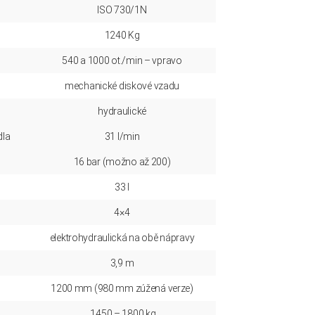
ISO 730/1N
1240 Kg
540 a 1000 ot./min – vpravo
mechanické diskové vzadu
hydraulické
dla
31 l/min
16 bar (možno až 200)
33 l
4×4
elektrohydraulická na obě nápravy
3,9 m
1200 mm (980 mm zúžená verze)
1450 – 1800 kg