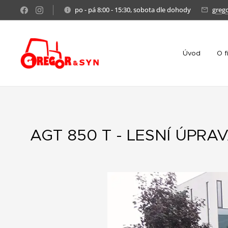
po - pá 8:00 - 15:30, sobota dle dohody
greg
Úvod
O f
AGT 850 T - LESNÍ ÚPRA