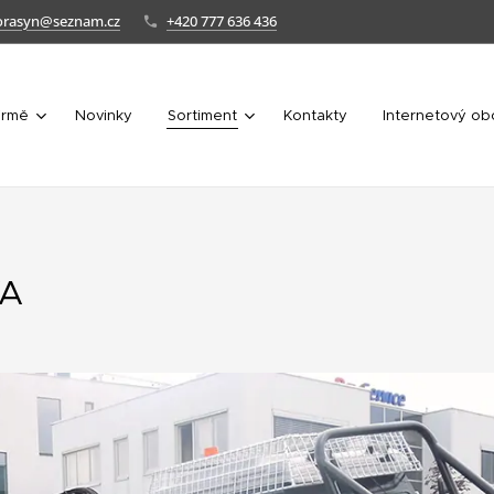
orasyn@seznam.cz
+420 777 636 436
irmě
Novinky
Sortiment
Kontakty
Internetový o
VA