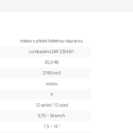
traktor s přední řiditelnou nápravou
Lombardini LDW 2204 B1
35,2/48
2199 cm3
vodou
4
12 vpřed / 12 vzad
0,70 – 36 km/h
7,5 – 16 “