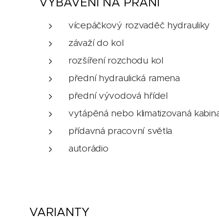
VYBAVENÍ NA PŘÁNÍ
vícepáčkový rozvaděč hydrauliky
závaží do kol
rozšíření rozchodu kol
přední hydraulická ramena
přední vývodová hřídel
vytápěná nebo klimatizovaná kabin
přídavná pracovní světla
autorádio
VARIANTY