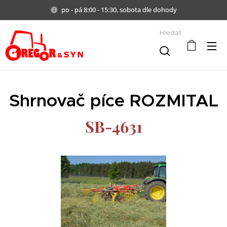
po - pá 8:00 - 15:30, sobota dle dohody
Hledat
Shrnovač píce ROZMITAL
SB-4631