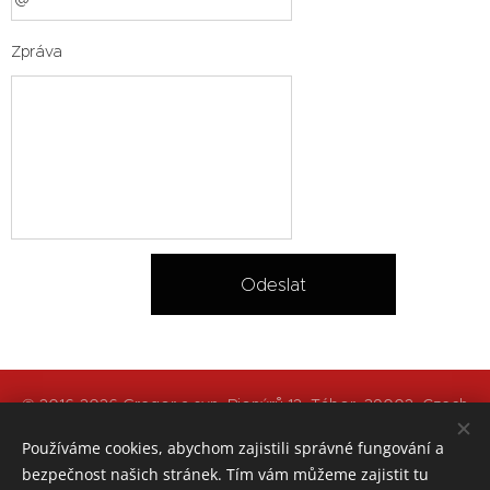
Zpráva
Odeslat
© 2016-2026 Gregor a syn, Pionýrů 12, Tábor, 39002, Czech
Republic
Používáme cookies, abychom zajistili správné fungování a
bezpečnost našich stránek. Tím vám můžeme zajistit tu
Obchodní podmínky
|
Reklamace zboží
|
Ochrana osobních