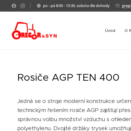
po - pá 8:00 - 15:30, sobota dle dohody
greg
Úvod
O f
Rosiče AGP TEN 400
Jedná se o stroje moderní konstrukce určené
technickým řešením rosiče AGP zajišťují přes
správnou volbu množství vzduchu s ohledem n
polyethylenu. Dvojité držáky trysek umožňuj