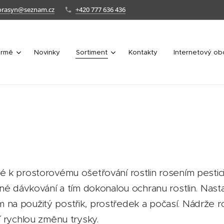
orasyn@seznam.cz
+420 777 636 436
irmě
Novinky
Sortiment
Kontakty
Internetový o
 k prostorovému ošetřování rostlin rosením pestici
né dávkování a tím dokonalou ochranu rostlin. Nasta
a použitý postřik, prostředek a počasí. Nádrže ros
í rychlou změnu trysky.