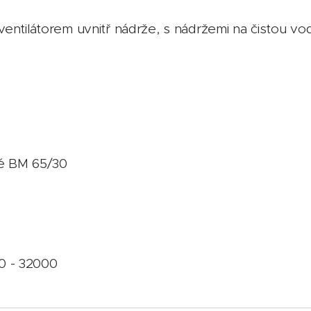
entilátorem uvnitř nádrže, s nádržemi na čistou vo
é BM 65/30
0 - 32000