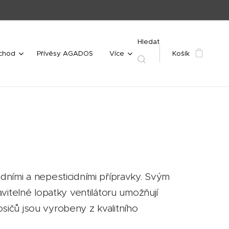
Hledat
bchod
Přívěsy AGADOS
Více
Košík
dními a nepesticidními přípravky. Svým
vitelné lopatky ventilátoru umožňují
ičů jsou vyrobeny z kvalitního