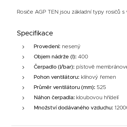
Rosiče AGP TEN jsou základní typy rosičů s v
Specifikace
Provedení:
nesený
Objem nádrže (l):
400
Čerpadlo (l/bar):
pístově membránov
Pohon ventilátoru:
klínový řemen
Průměr ventilátoru (mm):
525
Náhon čerpadla:
kloubovou hřídelí
Množství dodávaného vzduchu:
1200