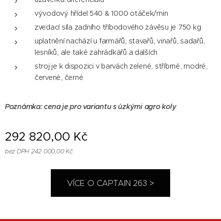
vývodový hřídel 540 & 1000 otáček/min
zvedací síla zadního tříbodového závěsu je 750 kg
uplatnění nachází u farmářů, stavařů, vinařů, sadařů,
lesníků, ale také zahrádkářů a dalších
stroj je k dispozici v barvách zelené, stříbrné, modré,
červené, černé
Poznámka: cena je pro variantu s úzkými agro koly
292 820,00
Kč
bez DPH 242 000,00 Kč
VÍCE O CAPTAIN 263 >