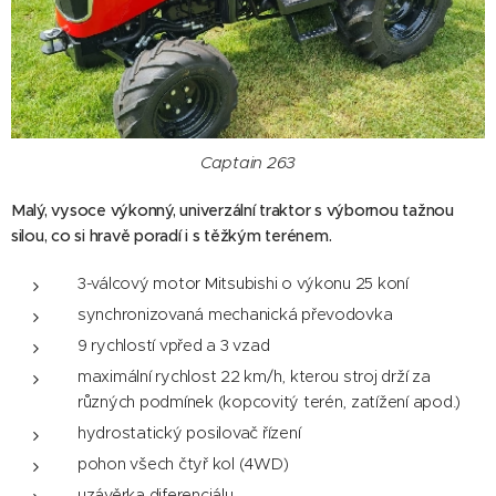
Captain 263
Malý, vysoce výkonný, univerzální traktor s výbornou tažnou
silou, co si hravě poradí i s těžkým terénem.
3-válcový motor Mitsubishi o výkonu 25 koní
synchronizovaná mechanická převodovka
9 rychlostí vpřed a 3 vzad
maximální rychlost 22 km/h, kterou stroj drží za
různých podmínek (kopcovitý terén, zatížení apod.)
hydrostatický posilovač řízení
pohon všech čtyř kol (4WD)
uzávěrka diferenciálu