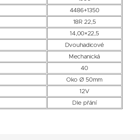
4486+1350
18R 22,5
14,00×22,5
Dvouhadicové
Mechanická
40
Oko Ø 50mm
12V
Dle přání