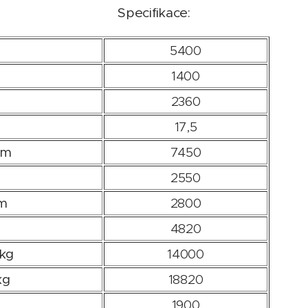
Specifikace:
5400
1400
2360
17,5
m
7450
2550
m
2800
4820
kg
14000
kg
18820
1900