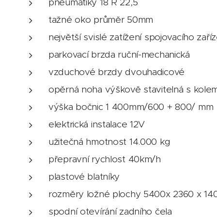
pneumatiky 18 R 22,5
tažné oko průměr 50mm
největší svislé zatížení spojovacího zaří
parkovací brzda ruční-mechanická
vzduchové brzdy dvouhadicové
opěrná noha výškově stavitelná s kole
výška bočnic 1 400mm/600 + 800/ mm
elektrická instalace 12V
užitečná hmotnost 14.000 kg
přepravní rychlost 40km/h
plastové blatníky
rozměry ložné plochy 5400x 2360 x 1
spodní otevírání zadního čela