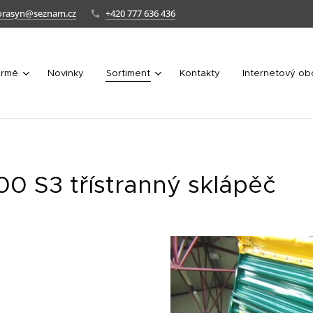
orasyn@seznam.cz
+420 777 636 436
irmě
Novinky
Sortiment
Kontakty
Internetový o
0 S3 třístranný sklápěč