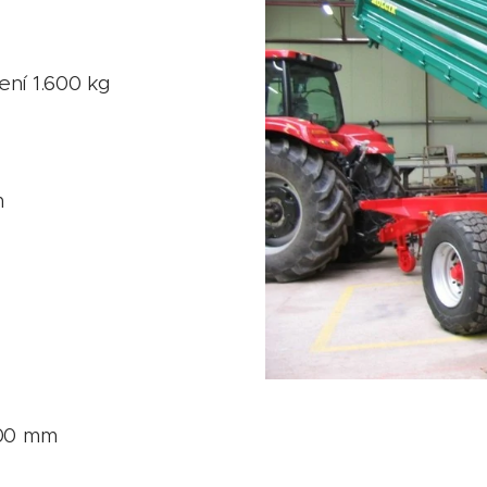
zení 1.600 kg
m
400 mm