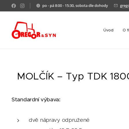
po - pá 8:00 - 15:30, sobota dle dohody
greg
Úvod
O f
MOLČÍK – Typ TDK 1800
Standardní výbava:
dvě nápravy odpružené