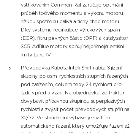
vstřikováním Common Rail zaručuje optimální
průběh točivého momentu a výkonu motoru,
nízkou spotřebu paliva a tichý chod motoru.
Díky systému recirkulace výfukových spalin
(EGR), filtru pevných částic (DPF) a katalyzátor
SCR AdBlue motory splňují nejpřísnější emisní
limity Euro IV.
Převodovka Kubota Intelli-Shift nabízí 3 jízdní
skupiny po osmi rychlostních stupních řazených
pod zatížením, celkem tedy 24 rychlostí pro
jízdu vpřed a vzad. Na objednávku lze traktor
dovybavit přídavnou skupinou superplazivých
rychlostí a zvýšit počet převodových stupňů na
32/32. Ve standardní výbavě je systém
automatického řazení, který umožňuje řazení až