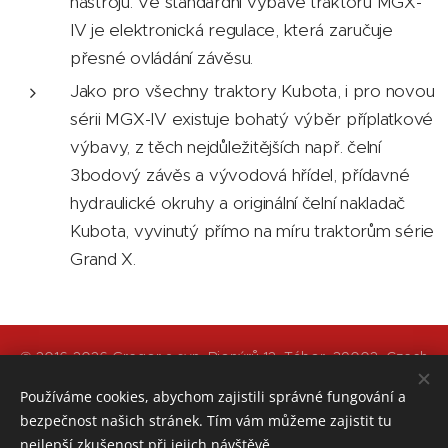
nástrojů. Ve standardní výbavě traktorů MGX-
IV je elektronická regulace, která zaručuje
přesné ovládání závěsu.
Jako pro všechny traktory Kubota, i pro novou
sérii MGX-IV existuje bohatý výběr příplatkové
výbavy, z těch nejdůležitějších např. čelní
3bodový závěs a vývodová hřídel, přídavné
hydraulické okruhy a originální čelní nakladač
Kubota, vyvinutý přímo na míru traktorům série
Grand X.
© 2016-2026 Gregor a syn, Pionýrů 12, Tábor, 39002, Czech
Republic
Používáme cookies, abychom zajistili správné fungování a
bezpečnost našich stránek. Tím vám můžeme zajistit tu
Obchodní podmínky
|
Reklamace zboží
|
Ochrana osobních
nejlepší zkušenost při jejich návštěvě.