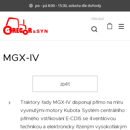
po - pá 8:00 - 15:30, sobota dle dohody
Hledat
MGX-IV
zpět
Traktory řady MGX-IV disponují přímo na míru
vyvinutými motory Kubota. Systém centrálního
přímého vstřikování E-CDIS se 4ventilovou
technikou a elektronicky řízeným vysokotlakým