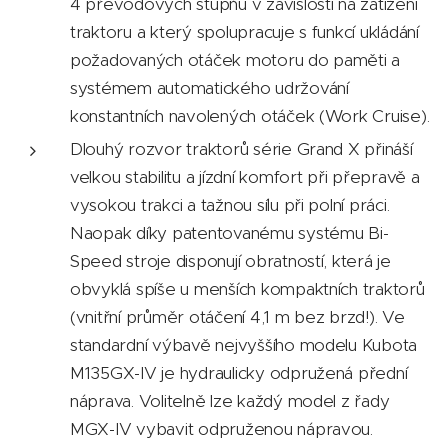
4 převodových stupňů v závislosti na zatížení
traktoru a který spolupracuje s funkcí ukládání
požadovaných otáček motoru do paměti a
systémem automatického udržování
konstantních navolených otáček (Work Cruise).
Dlouhý rozvor traktorů série Grand X přináší
velkou stabilitu a jízdní komfort při přepravě a
vysokou trakci a tažnou sílu při polní práci.
Naopak díky patentovanému systému Bi-
Speed stroje disponují obratností, která je
obvyklá spíše u menších kompaktních traktorů
(vnitřní průměr otáčení 4,1 m bez brzd!). Ve
standardní výbavě nejvyššího modelu Kubota
M135GX-IV je hydraulicky odpružená přední
náprava. Volitelně lze každý model z řady
MGX-IV vybavit odpruženou nápravou.