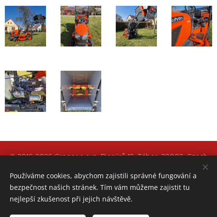
© 2016-2026 Gregor a syn, Pionýrů 12, Tábor, 39002, Czech
Republic
Používáme cookies, abychom zajistili správné fungování a
bezpečnost našich stránek. Tím vám můžeme zajistit tu
Obchodní podmínky
|
Reklamace zboží
|
Ochrana osobních
nejlepší zkušenost při jejich návštěvě.
údajů - GDPR